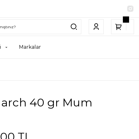
i
Markalar
March 40 gr Mum
,00 TL