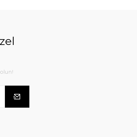
zel
olun!