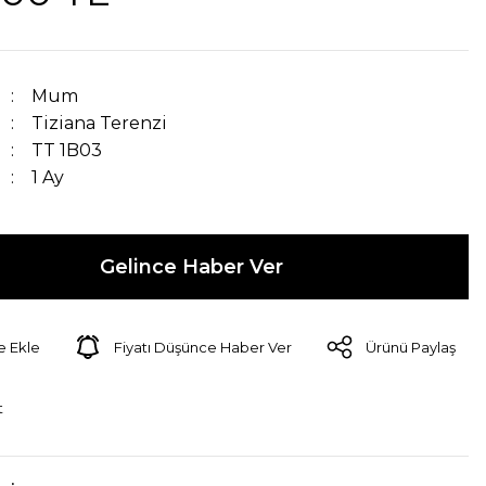
Mum
Tiziana Terenzi
TT 1B03
1 Ay
Gelince Haber Ver
Fiyatı Düşünce Haber Ver
Ürünü Paylaş
t