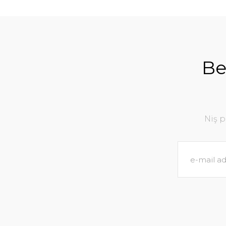
Be
Niş 