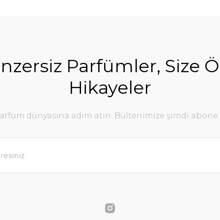
nzersiz Parfümler, Size Ö
Hikayeler
parfüm dünyasına adım atın. Bültenimize şimdi abone 