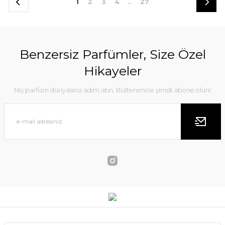
1
2
3
4
..
27
Benzersiz Parfümler, Size Özel
Hikayeler
Niş parfüm dünyasına adım atın. Bültenimize şimdi abone olun!