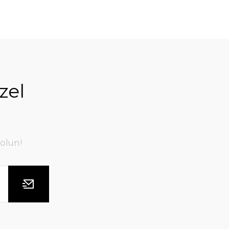
zel
olun!