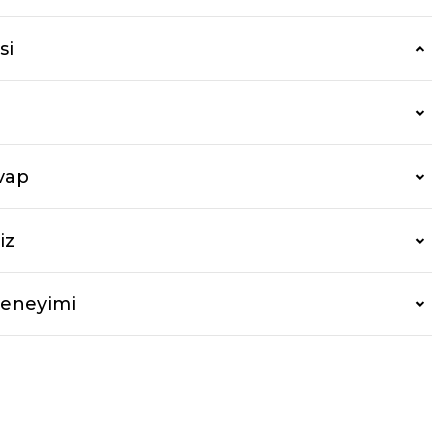
si
vap
iz
Deneyimi