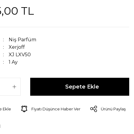
5,00 TL
Niş Parfüm
Xerjoff
XJ LXV50
1 Ay
Sepete Ekle
Fiyatı Düşünce Haber Ver
Ürünü Paylaş
t