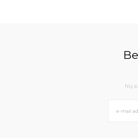
Be
Niş 