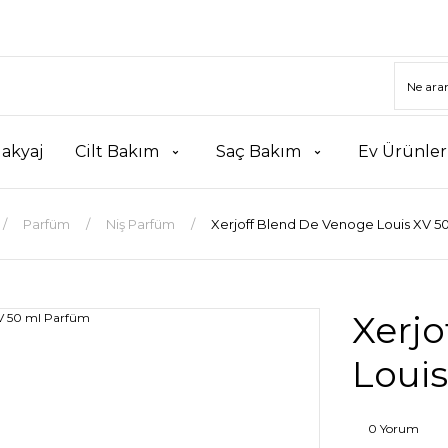
akyaj
Cilt Bakım
Saç Bakım
Ev Ürünler
Parfüm
Niş Parfüm
Xerjoff Blend De Venoge Louis XV 5
Xerj
Loui
0 Yorum