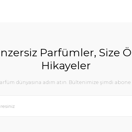
nzersiz Parfümler, Size Ö
Hikayeler
parfüm dünyasına adım atın. Bültenimize şimdi abone 