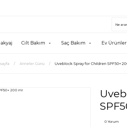
akyaj
Cilt Bakım
Saç Bakım
Ev Ürünler
sayfa
Anneler Günü
Uveblock Spray for Children SPF50+ 20
Uvebl
SPF5
0 Yorum