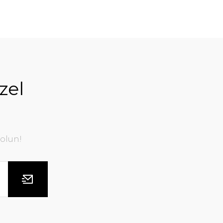
zel
olun!