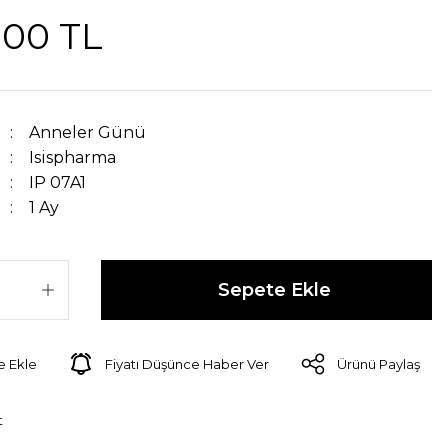
,00 TL
Anneler Günü
Isispharma
IP 07A1
1 Ay
Sepete Ekle
Fiyatı Düşünce Haber Ver
Ürünü Paylaş
t