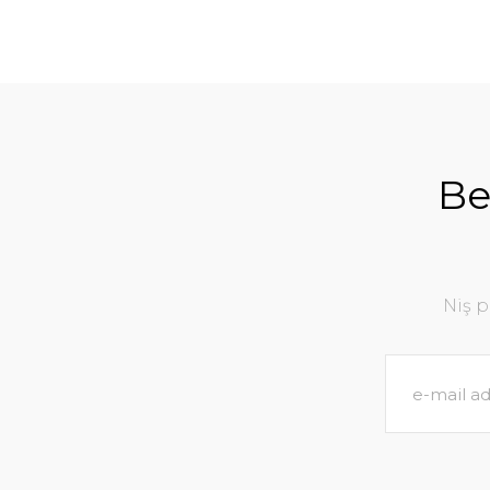
Be
Niş 