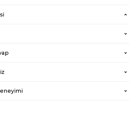
si
vap
iz
Deneyimi