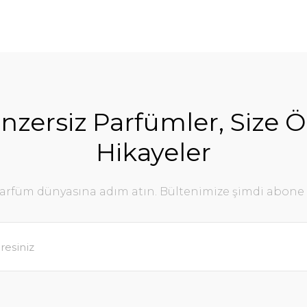
nzersiz Parfümler, Size Ö
Hikayeler
parfüm dünyasına adım atın. Bültenimize şimdi abone 