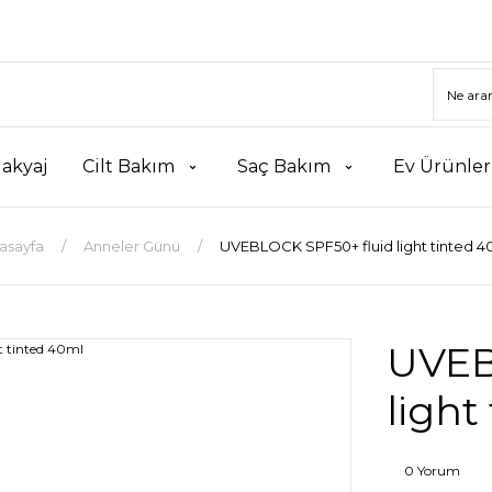
akyaj
Cilt Bakım
Saç Bakım
Ev Ürünler
asayfa
Anneler Günü
UVEBLOCK SPF50+ fluid light tinted 4
UVEB
light
0 Yorum