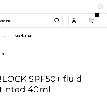
i
Markalar
0ml
LOCK SPF50+ fluid
 tinted 40ml