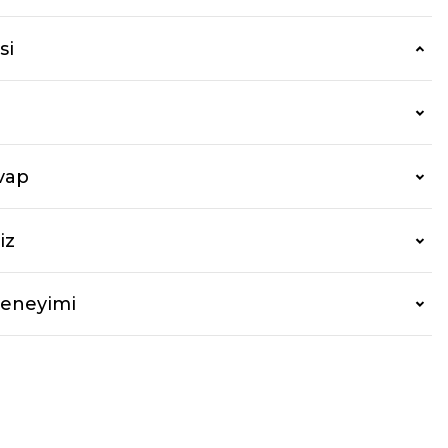
si
vap
iz
Deneyimi