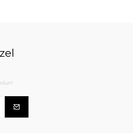
zel
olun!