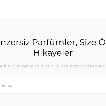
nzersiz Parfümler, Size Ö
Hikayeler
parfüm dünyasına adım atın. Bültenimize şimdi abone 