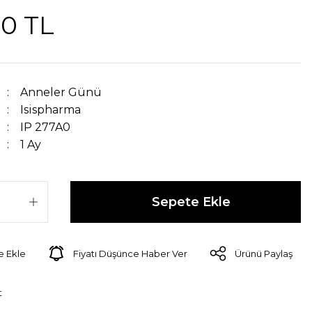
00 TL
Anneler Günü
Isispharma
IP 277A0
1 Ay
Sepete Ekle
Fiyatı Düşünce Haber Ver
Ürünü Paylaş
t