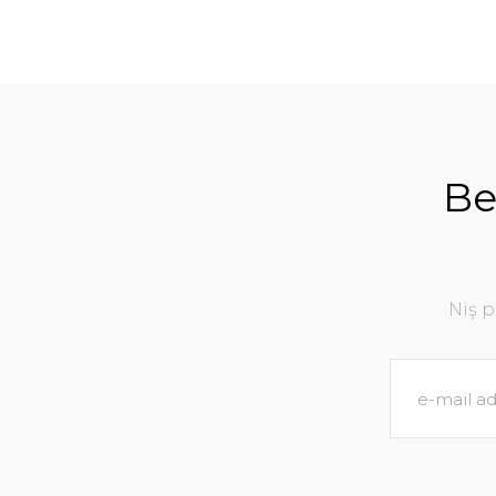
Be
Niş 