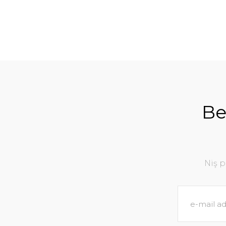
Be
Niş 