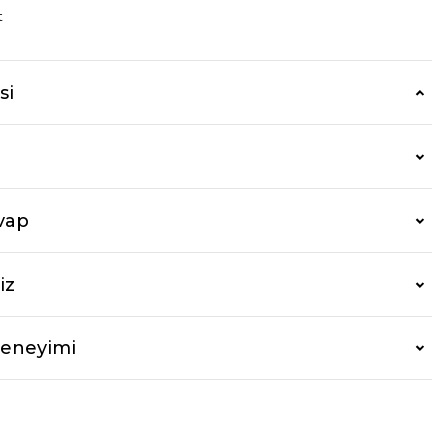
t
si
vap
iz
Deneyimi