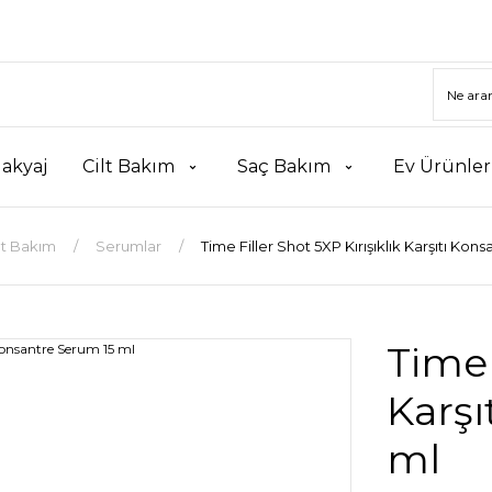
akyaj
Cilt Bakım
Saç Bakım
Ev Ürünler
lt Bakım
Serumlar
Time Filler Shot 5XP Kırışıklık Karşıtı Kon
Time 
Karşı
ml