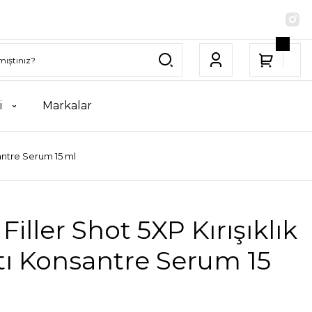
i
Markalar
santre Serum 15 ml
Filler Shot 5XP Kırışıklık
tı Konsantre Serum 15