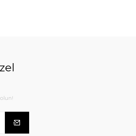
zel
olun!