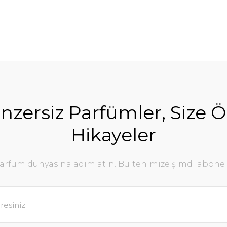
nzersiz Parfümler, Size Ö
Hikayeler
parfüm dünyasına adım atın. Bültenimize şimdi abone 