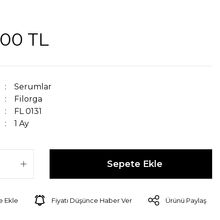
,00 TL
Serumlar
Filorga
FL 0131
1 Ay
Sepete Ekle
Fiyatı Düşünce Haber Ver
Ürünü Paylaş