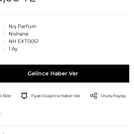
Niş Parfüm
Nishane
NH EXT0051
1 Ay
Gelince Haber Ver
Fiyatı Düşünce Haber Ver
Ürünü Paylaş
t