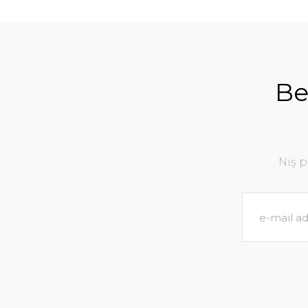
Be
Niş 