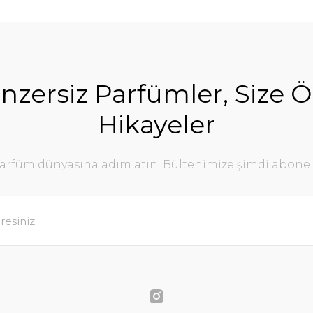
nzersiz Parfümler, Size Ö
Hikayeler
parfüm dünyasına adım atın. Bültenimize şimdi abone 