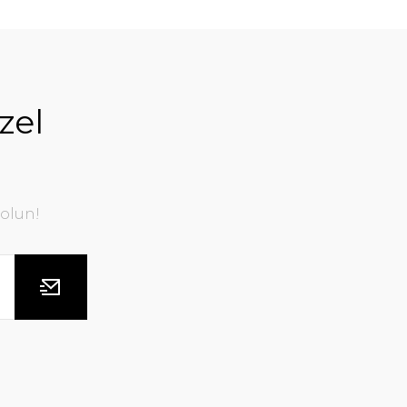
zel
olun!