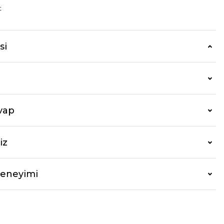
t
si
vap
iz
Deneyimi