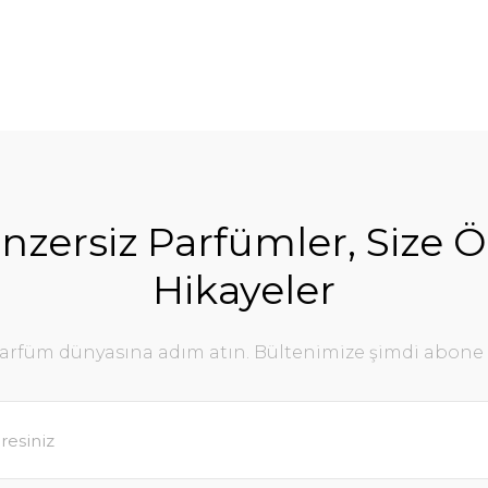
nzersiz Parfümler, Size Ö
Hikayeler
parfüm dünyasına adım atın. Bültenimize şimdi abone 