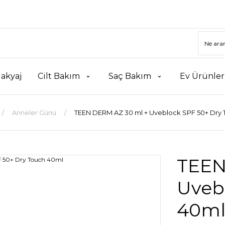
akyaj
Cilt Bakım
Saç Bakım
Ev Ürünler
Anneler Günü
TEEN DERM AZ 30 ml + Uveblock SPF 50+ Dry 
TEEN
Uveb
40m