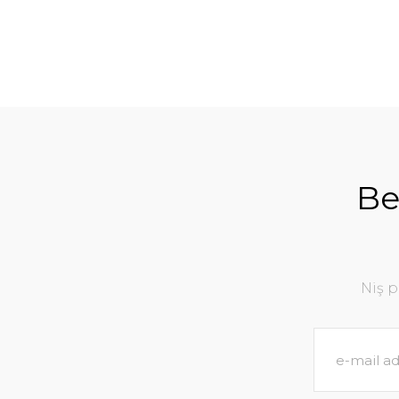
Be
Niş 