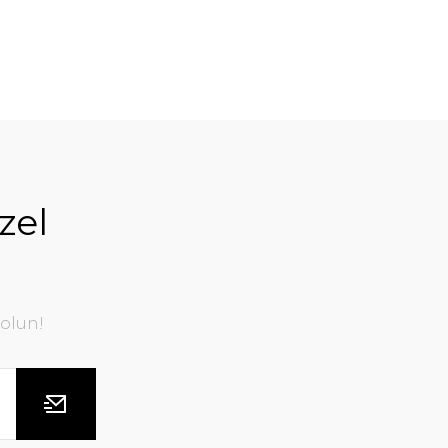
zel
olun!