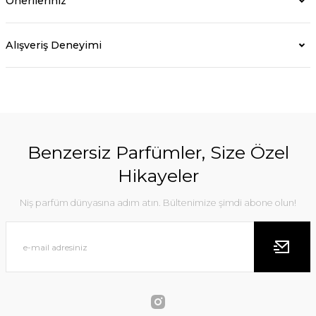
Önerileriniz
Alışveriş Deneyimi
Benzersiz Parfümler, Size Özel
Hikayeler
Niş parfüm dünyasına adım atın. Bültenimize şimdi abone olun!