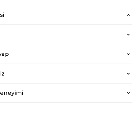
si
vap
iz
Deneyimi