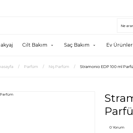
akyaj
Cilt Bakım
Saç Bakım
Ev Ürünler
nasayfa
Parfüm
Niş Parfüm
Stramonio EDP 100 ml Parf
Stra
Parf
0 Yorum