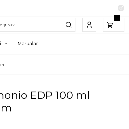
i
Markalar
üm
monio EDP 100 ml
üm