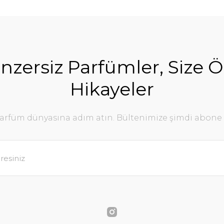
nzersiz Parfümler, Size Ö
Hikayeler
parfüm dünyasına adım atın. Bültenimize şimdi abone 