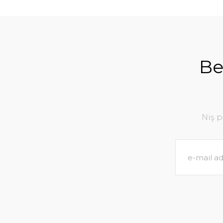
Be
Niş 