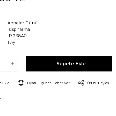
Anneler Günü
Isispharma
IP 238A0
1 Ay
Sepete Ekle
Fiyatı Düşünce Haber Ver
Ürünü Paylaş
t