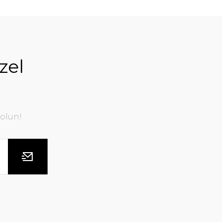
zel
olun!