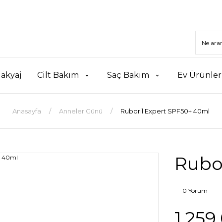
akyaj
Cilt Bakım
Saç Bakım
Ev Ürünler
Anasayfa
Anneler Günü
Ruboril Expert SPF50+ 40ml
Rubo
0 Yorum
1.259