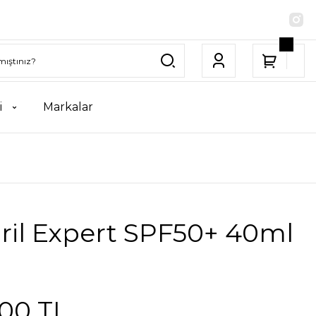
i
Markalar
ril Expert SPF50+ 40ml
,00 TL