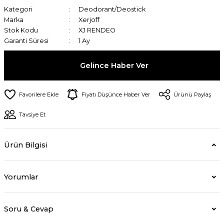
Kategori
Deodorant/Deostick
Marka
Xerjoff
Stok Kodu
XJ RENDEO
Garanti Süresi
1 Ay
Gelince Haber Ver
Fiyatı Düşünce Haber Ver
Ürünü Paylaş
Tavsiye Et
Ürün Bilgisi
Yorumlar
Soru & Cevap