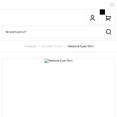
Anasayfa
Anneler Günü
Neotone Eyes 15ml