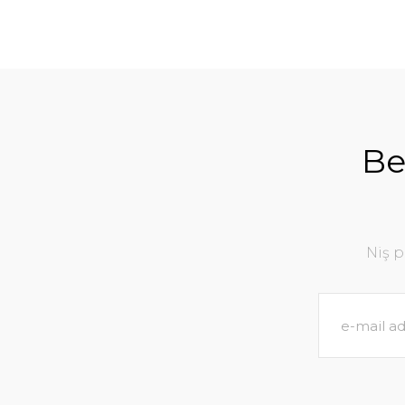
Be
Niş 