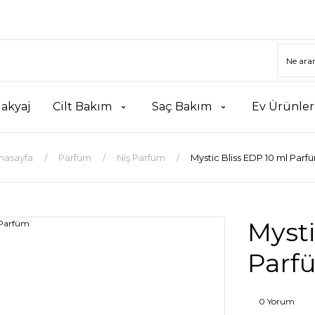
akyaj
Cilt Bakım
Saç Bakım
Ev Ürünler
nasayfa
Parfüm
Niş Parfüm
Mystic Bliss EDP 10 ml Parf
Mysti
Parf
0 Yorum