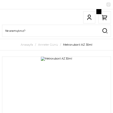
Anasayfa
Anneler Günü
Metroruboril AZ 30ml