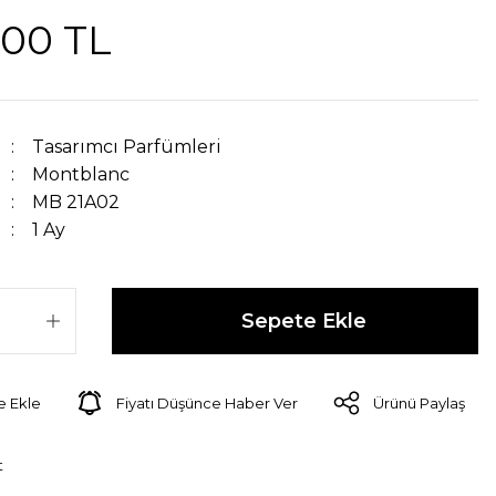
,00 TL
Tasarımcı Parfümleri
Montblanc
MB 21A02
1 Ay
Sepete Ekle
Fiyatı Düşünce Haber Ver
Ürünü Paylaş
t