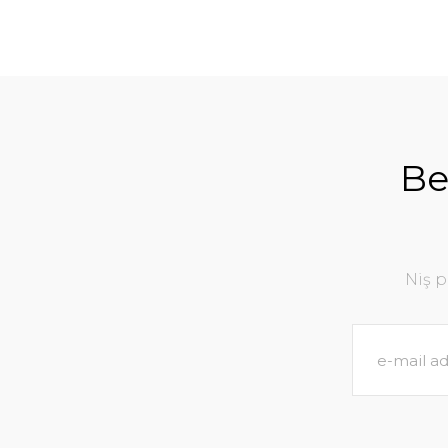
Be
Niş 