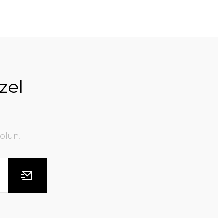
zel
olun!