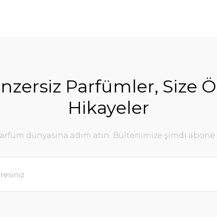
nzersiz Parfümler, Size Ö
Hikayeler
parfüm dünyasına adım atın. Bültenimize şimdi abone 