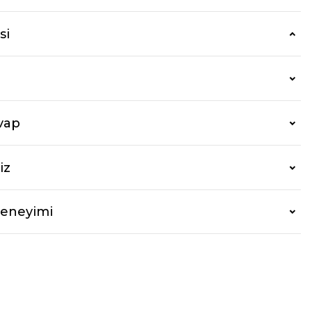
si
vap
iz
Deneyimi