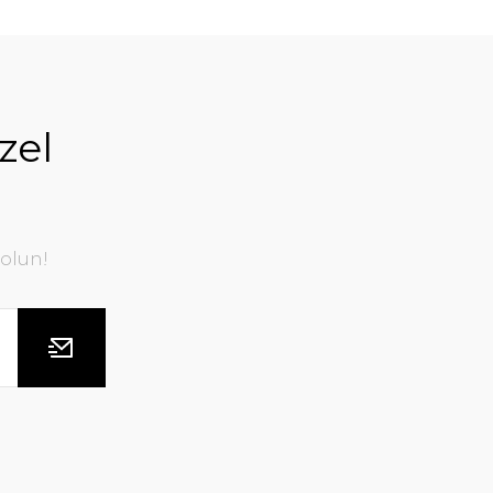
zel
olun!