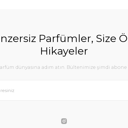
nzersiz Parfümler, Size Ö
Hikayeler
parfüm dünyasına adım atın. Bültenimize şimdi abone 