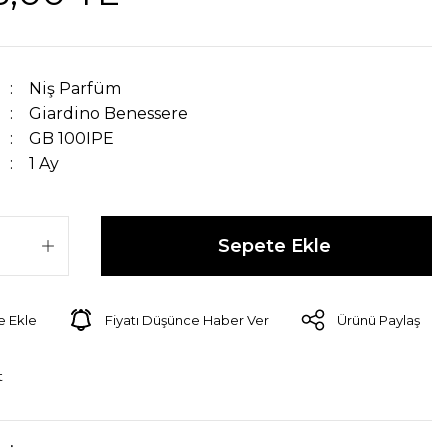
Niş Parfüm
Giardino Benessere
GB 100IPE
1 Ay
Sepete Ekle
Fiyatı Düşünce Haber Ver
Ürünü Paylaş
t