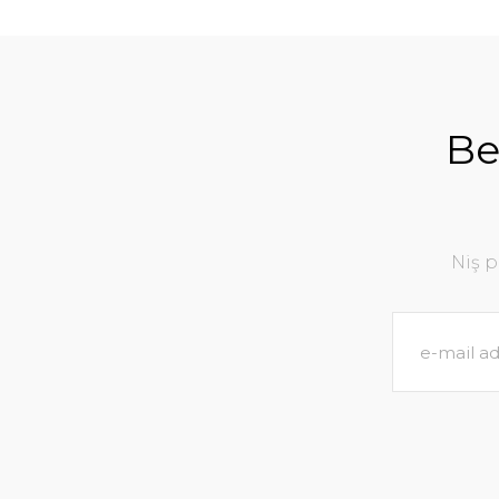
Be
Niş 