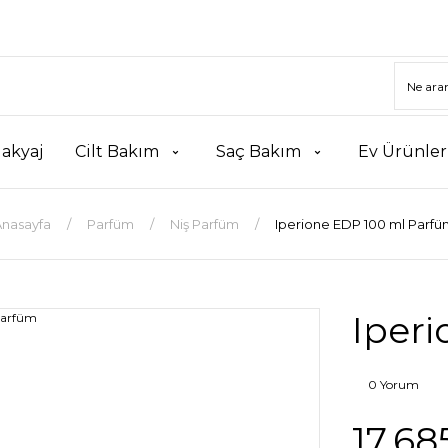
akyaj
Cilt Bakım
Saç Bakım
Ev Ürünler
Anasayfa
Parfüm
Niş Parfüm
Iperione EDP 100 ml Parf
Iper
0 Yorum
17.68