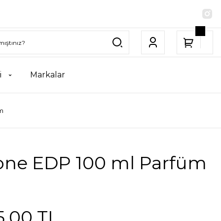
i
Markalar
üm
ione EDP 100 ml Parfüm
5,00 TL