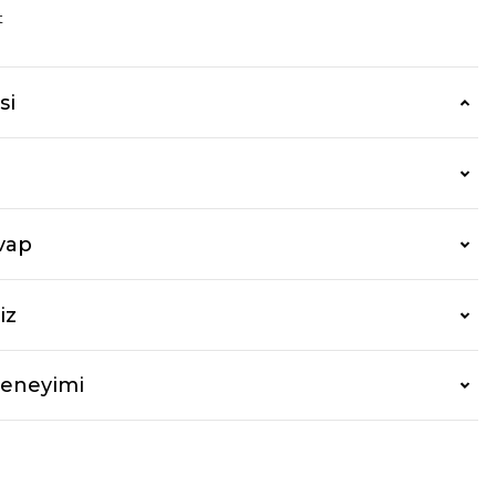
t
si
vap
iz
Deneyimi