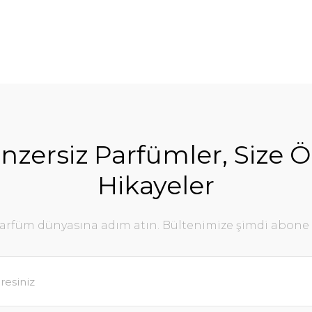
nzersiz Parfümler, Size Ö
Hikayeler
parfüm dünyasına adım atın. Bültenimize şimdi abone 