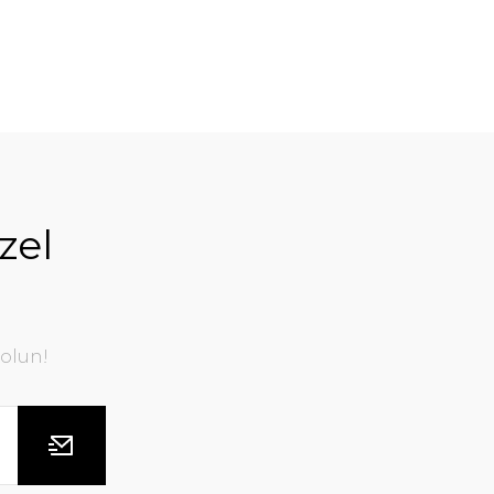
zel
olun!