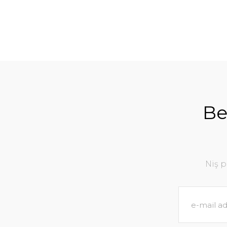
Be
Niş 