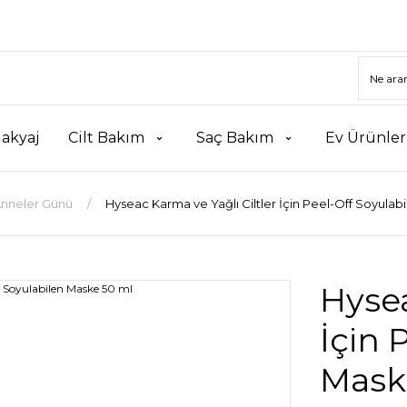
akyaj
Cilt Bakım
Saç Bakım
Ev Ürünler
nneler Günü
Hyseac Karma ve Yağlı Ciltler İçin Peel-Off Soyulab
Hysea
İçin 
Mask