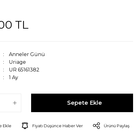
,00 TL
Anneler Günü
Uriage
UR 65161382
1 Ay
Sepete Ekle
Fiyatı Düşünce Haber Ver
Ürünü Paylaş