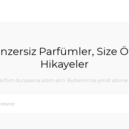
nzersiz Parfümler, Size Ö
Hikayeler
parfüm dünyasına adım atın. Bültenimize şimdi abone 