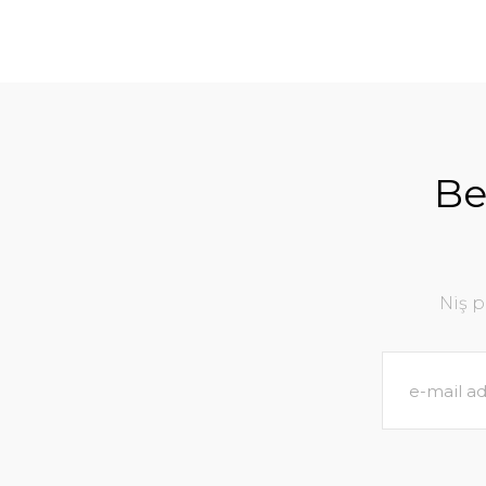
Be
Niş 