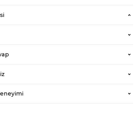
si
vap
iz
Deneyimi