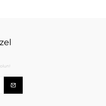
zel
olun!