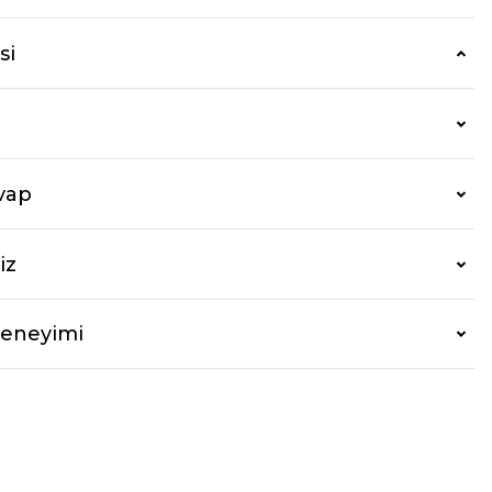
si
vap
iz
Deneyimi