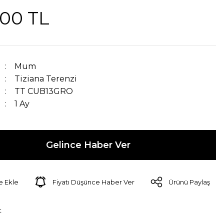
,00 TL
Mum
Tiziana Terenzi
TT CUB13GRO
1 Ay
Gelince Haber Ver
Fiyatı Düşünce Haber Ver
Ürünü Paylaş
t