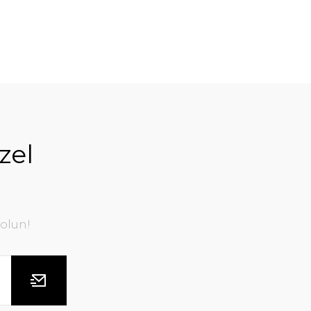
zel
olun!