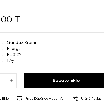
,00 TL
Gündüz Kremi
Filorga
FL 0127
1 Ay
Sepete Ekle
Fiyatı Düşünce Haber Ver
Ürünü Paylaş