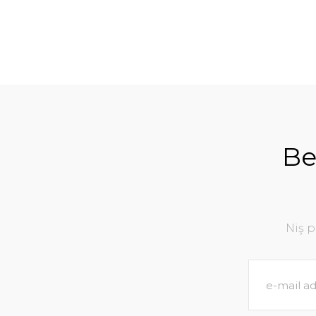
Be
Niş 