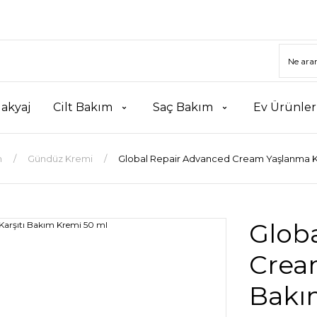
akyaj
Cilt Bakım
Saç Bakım
Ev Ürünler
m
Gündüz Kremi
Global Repair Advanced Cream Yaşlanma Ka
Glob
Crea
Bakı