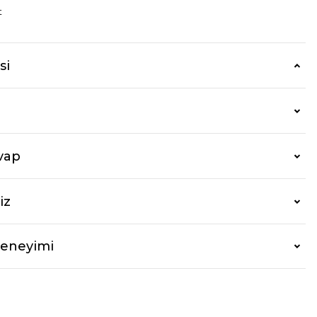
t
si
vap
iz
Deneyimi