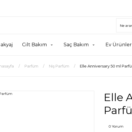
akyaj
Cilt Bakım
Saç Bakım
Ev Ürünler
nasayfa
Parfüm
Niş Parfüm
Elle Anniversary 50 ml Parf
Elle 
Parf
0 Yorum