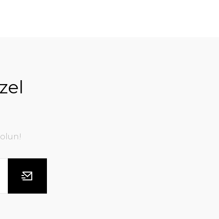
zel
olun!