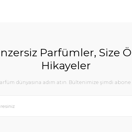
nzersiz Parfümler, Size Ö
Hikayeler
parfüm dünyasına adım atın. Bültenimize şimdi abone 