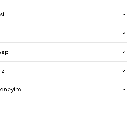
si
vap
iz
Deneyimi