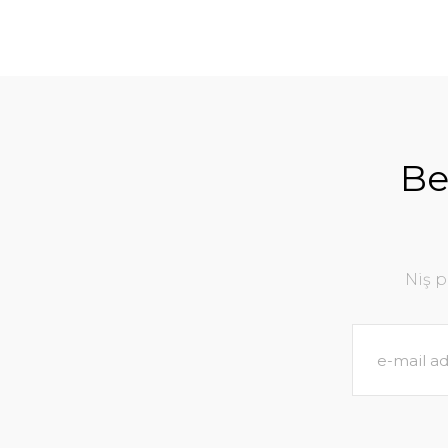
Be
Niş 