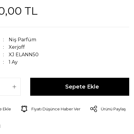
0,00 TL
Niş Parfüm
Xerjoff
XJ ELANN50
1 Ay
Sepete Ekle
Fiyatı Düşünce Haber Ver
Ürünü Paylaş
t