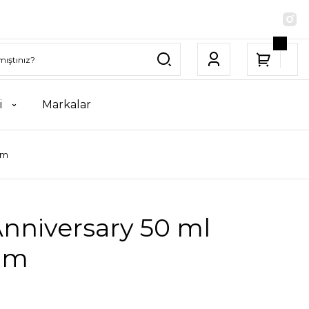
i
Markalar
üm
Anniversary 50 ml
üm