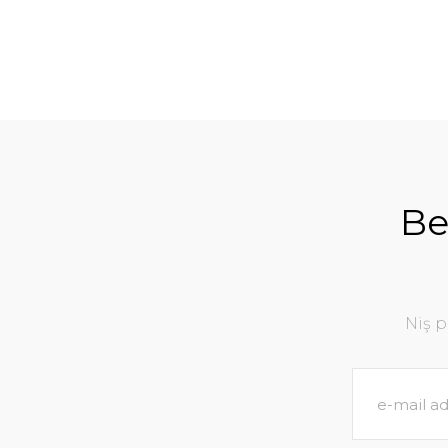
Be
Niş 