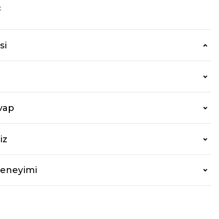
t
si
vap
iz
Deneyimi