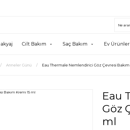
akyaj
Cilt Bakım
Saç Bakım
Ev Ürünler
Anneler Günü
Eau Thermale Nemlendirici Göz Çevresi Bakım 
Eau 
Göz Ç
ml