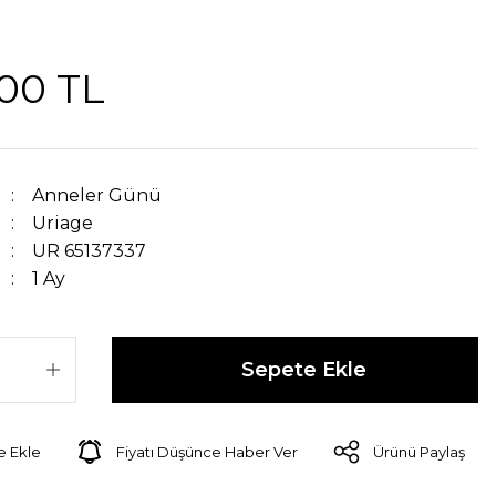
,00 TL
Anneler Günü
Uriage
UR 65137337
1 Ay
Sepete Ekle
Fiyatı Düşünce Haber Ver
Ürünü Paylaş