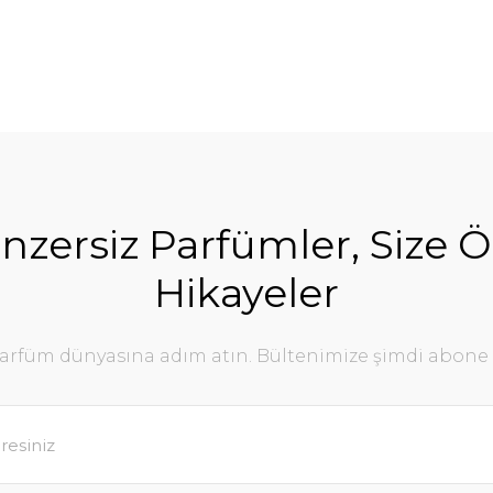
nzersiz Parfümler, Size Ö
Hikayeler
parfüm dünyasına adım atın. Bültenimize şimdi abone 