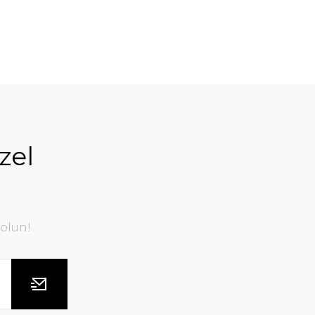
zel
olun!