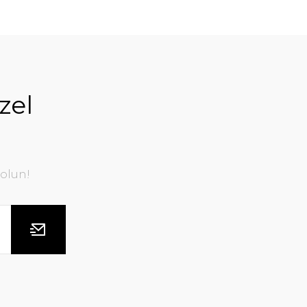
zel
olun!