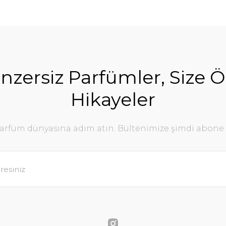
nzersiz Parfümler, Size Ö
Hikayeler
parfüm dünyasına adım atın. Bültenimize şimdi abone 