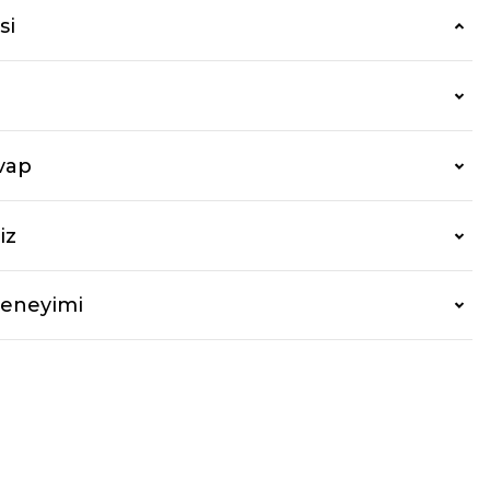
si
vap
iz
Deneyimi