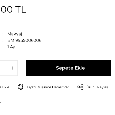
,00 TL
Makyaj
BM 99350060061
1 Ay
Sepete Ekle
Fiyatı Düşünce Haber Ver
Ürünü Paylaş
t