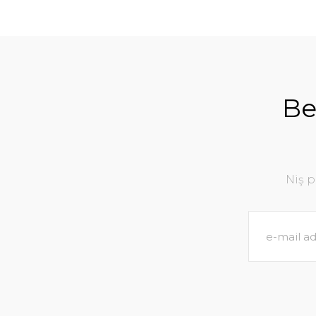
Be
Niş 