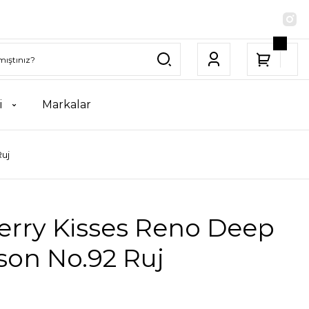
i
Markalar
uj
erry Kisses Reno Deep
son No.92 Ruj