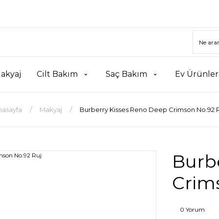
akyaj
Cilt Bakım
Saç Bakım
Ev Ürünler
nasayfa
Makyaj
Burberry Kisses Reno Deep Crimson No.92 R
Burb
Crim
0 Yorum