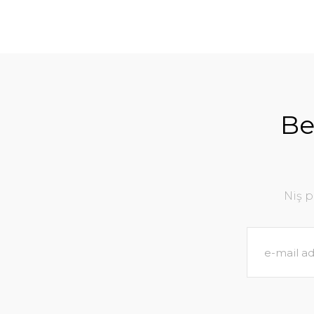
Be
Niş 