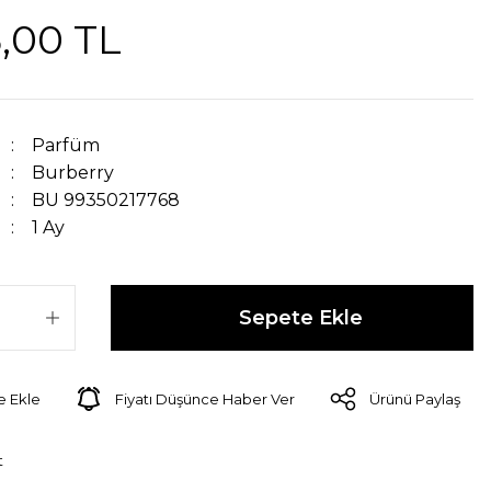
,00 TL
Parfüm
Burberry
BU 99350217768
1 Ay
Sepete Ekle
Fiyatı Düşünce Haber Ver
Ürünü Paylaş
t