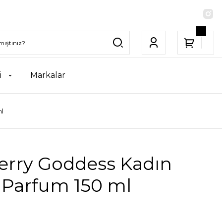
i
Markalar
ml
erry Goddess Kadın
l Parfum 150 ml