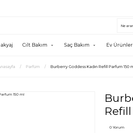
akyaj
Cilt Bakım
Saç Bakım
Ev Ürünler
Anasayfa
Parfüm
Burberry Goddess Kadın Refill Parfum 150 
Burb
Refil
0 Yorum