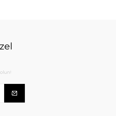
zel
olun!