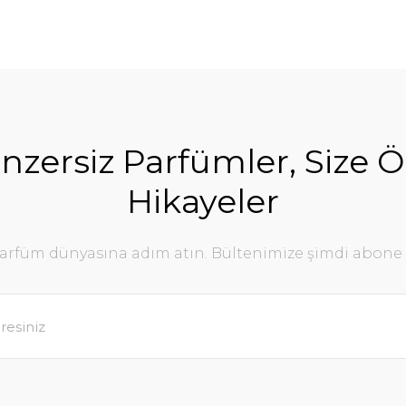
nzersiz Parfümler, Size Ö
Hikayeler
parfüm dünyasına adım atın. Bültenimize şimdi abone 