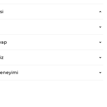
si
vap
iz
Deneyimi