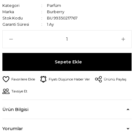
Kategori
Parfüm
Marka
Burberry
Stok Kodu
BU 99350217767
Garanti Süresi
1 Ay
Sepete Ekle
Fiyatı Düşünce Haber Ver
Ürünü Paylaş
Tavsiye Et
Ürün Bilgisi
Yorumlar