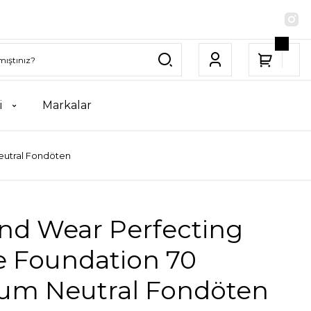
i
Markalar
eutral Fondöten
nd Wear Perfecting
e Foundation 70
um Neutral Fondöten