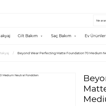
akyaj
Cilt Bakım
Saç Bakım
Ev Ürünler
akyaj
Beyond Wear Perfecting Matte Foundation 70 Medium N
Beyo
Matt
Medi