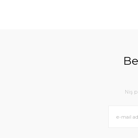
Be
Niş 