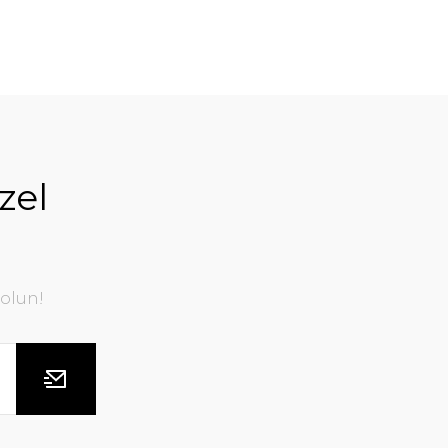
zel
olun!