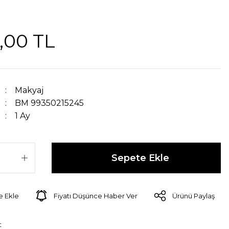
,00 TL
Makyaj
BM 99350215245
1 Ay
Sepete Ekle
Fiyatı Düşünce Haber Ver
Ürünü Paylaş
t