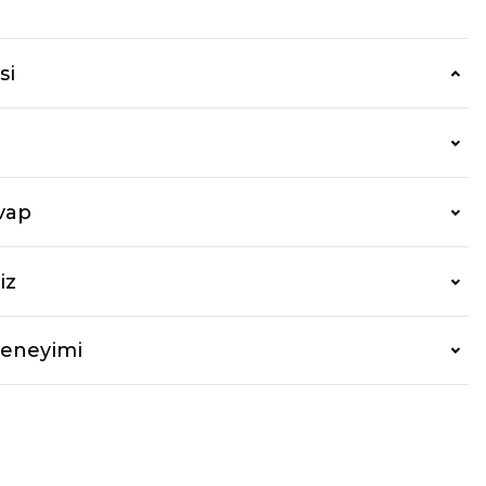
si
vap
iz
Deneyimi