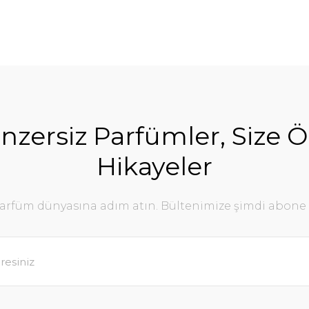
nzersiz Parfümler, Size Ö
Hikayeler
parfüm dünyasına adım atın. Bültenimize şimdi abone 