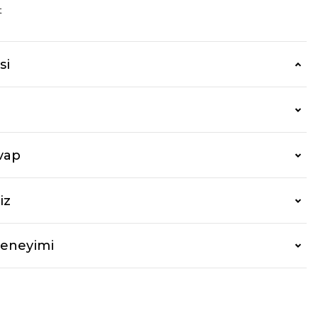
t
si
vap
iz
Deneyimi