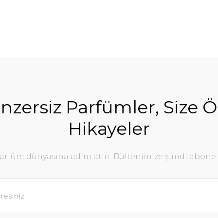
nzersiz Parfümler, Size Ö
Hikayeler
parfüm dünyasına adım atın. Bültenimize şimdi abone 