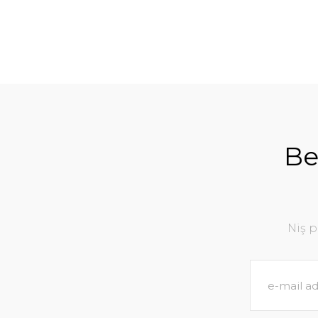
Be
Niş 