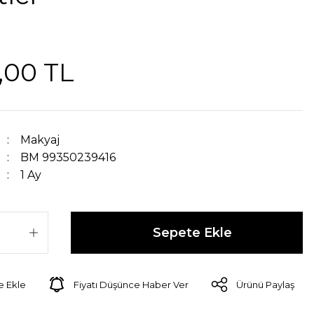
,00 TL
Makyaj
BM 99350239416
1 Ay
Sepete Ekle
Fiyatı Düşünce Haber Ver
Ürünü Paylaş