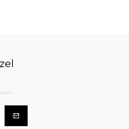
zel
olun!