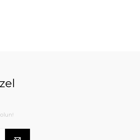
zel
olun!