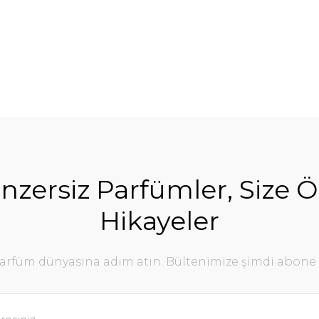
nzersiz Parfümler, Size Ö
Hikayeler
parfüm dünyasına adım atın. Bültenimize şimdi abone 