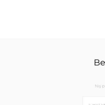
Be
Niş 