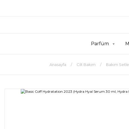
Parfüm
M
Anasayfa
Cilt Bakım
Bakım Setle