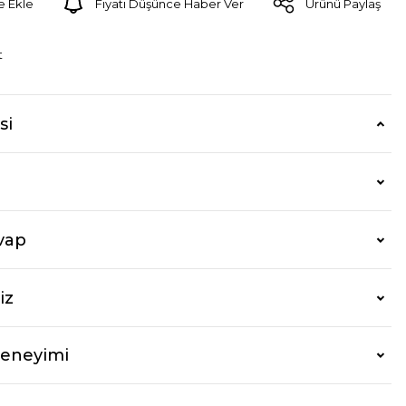
Fiyatı Düşünce Haber Ver
Ürünü Paylaş
t
si
vap
iz
Deneyimi