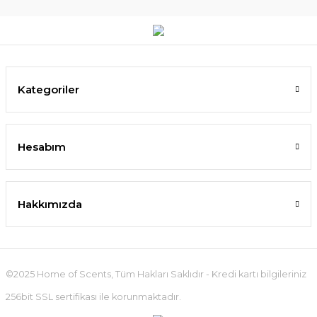
Kategoriler
Hesabım
Hakkımızda
©2025 Home of Scents, Tüm Hakları Saklıdır - Kredi kartı bilgileriniz
256bit SSL sertifikası ile korunmaktadır.