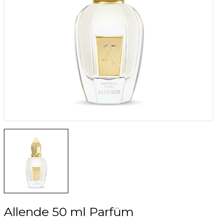
iciler ve Temizleyiciler
ri ve Maskeler
Allende 50 ml Parfüm