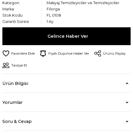
Kategori
Makyaj Temizleyiciler ve Temizleyiciler
Marka
Filorga
Stok Kodu
FL 0108
Garanti Süresi
1 Ay
Gelince Haber Ver
Fiyatı Düşünce Haber Ver
Ürünü Paylaş
Tavsiye Et
Ürün Bilgisi
Yorumlar
Soru & Cevap