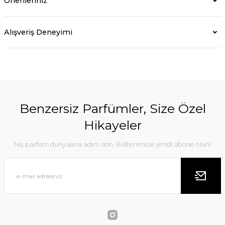
Önerileriniz
Alışveriş Deneyimi
Benzersiz Parfümler, Size Özel
Hikayeler
Niş parfüm dünyasına adım atın. Bültenimize şimdi abone olun!