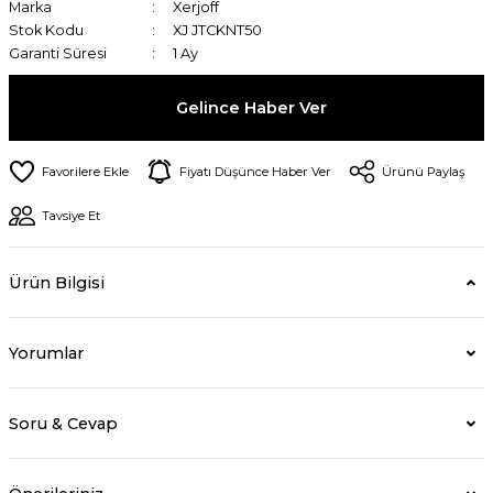
Marka
Xerjoff
Stok Kodu
XJ JTCKNT50
Garanti Süresi
1 Ay
Gelince Haber Ver
Fiyatı Düşünce Haber Ver
Ürünü Paylaş
Tavsiye Et
Ürün Bilgisi
Yorumlar
Soru & Cevap