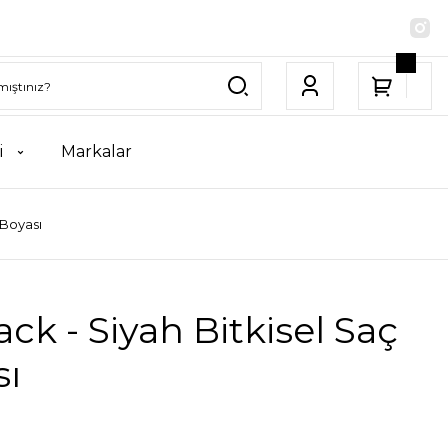
i
Markalar
 Boyası
ack - Siyah Bitkisel Saç
sı