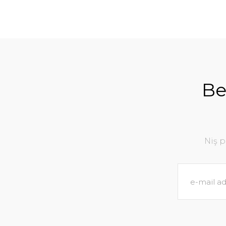
Be
Niş 