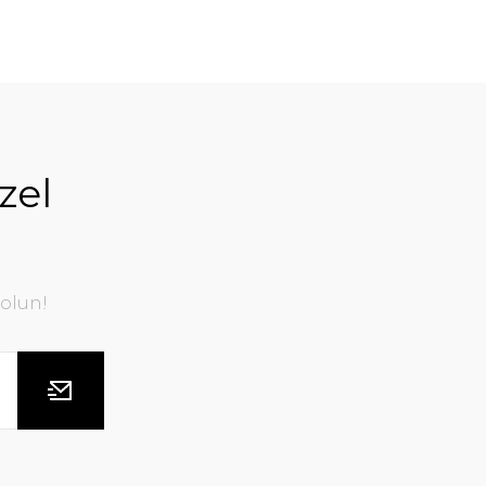
zel
olun!