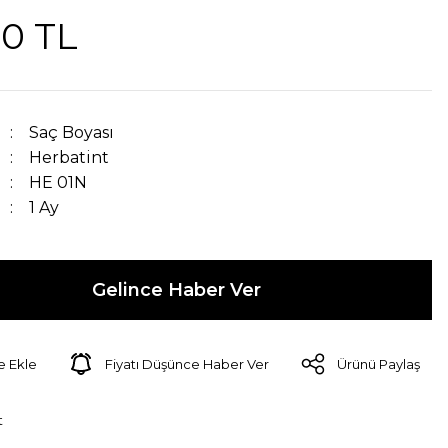
00 TL
Saç Boyası
Herbatint
HE 01N
1 Ay
Gelince Haber Ver
Fiyatı Düşünce Haber Ver
Ürünü Paylaş
t