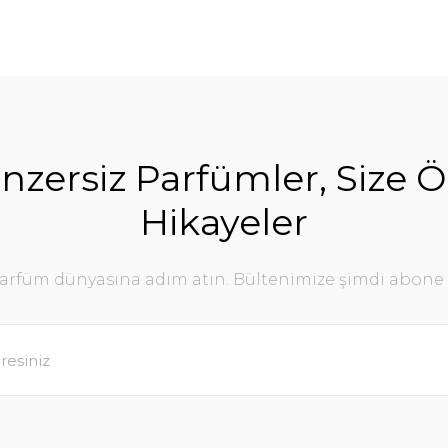
nzersiz Parfümler, Size Ö
Hikayeler
parfüm dünyasına adım atın. Bültenimize şimdi abone 