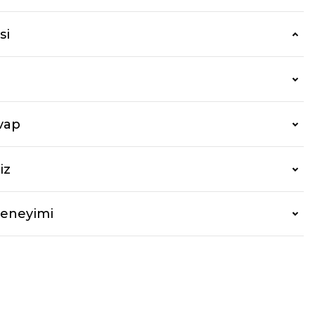
si
vap
iz
Deneyimi