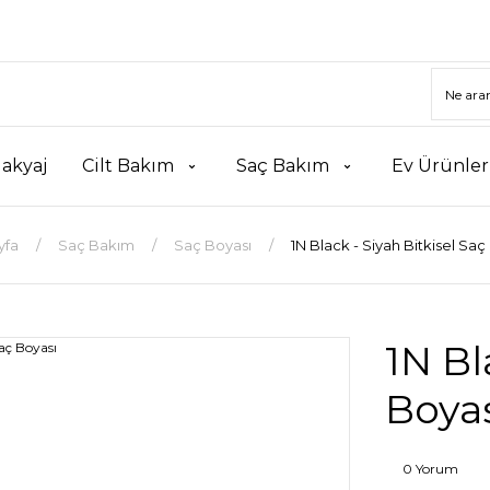
akyaj
Cilt Bakım
Saç Bakım
Ev Ürünler
yfa
Saç Bakım
Saç Boyası
1N Black - Siyah Bitkisel Saç
1N Bl
Boya
0 Yorum