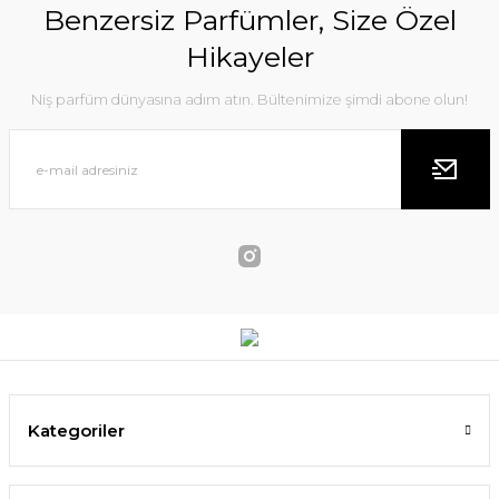
Benzersiz Parfümler, Size Özel
Hikayeler
Niş parfüm dünyasına adım atın. Bültenimize şimdi abone olun!
Explorer EDP 100 ml Erkek Parfüm
6.309,00 TL
SEPETE EKLE
Montblanc Signature Elixir EDP 90 ml Kadın Parfüm
Kategoriler