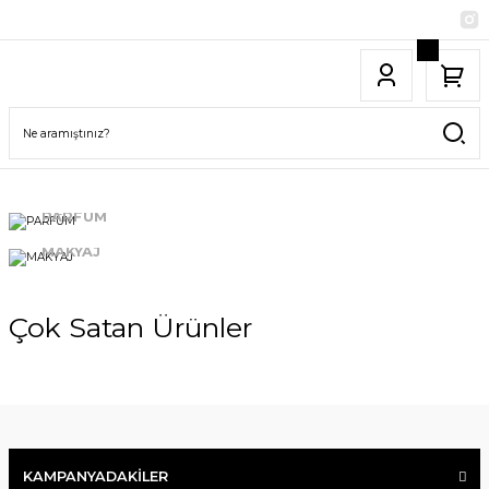
PARFÜM
MAKYAJ
Çok Satan Ürünler
KAMPANYADAKİLER
YENİ GELENLER
İNDİRİMDEKİLER